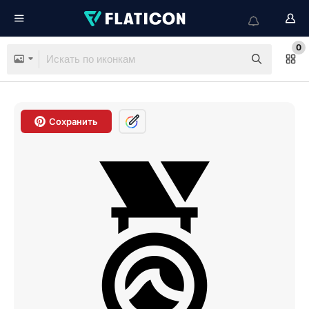
0
Сохранить