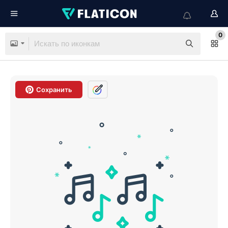
0
Сохранить