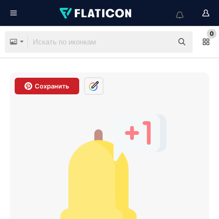
0
Сохранить