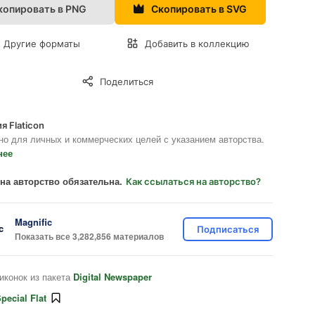
копировать в PNG
Скопировать в SVG
Другие форматы
Добавить в коллекцию
Поделиться
я Flaticon
но для личных и коммерческих целей с указанием авторства.
нее
на авторство обязательна.
Как ссылаться на авторство?
Magnific
Подписаться
Показать все 3,282,856 материалов
иконок из пакета
Digital Newspaper
pecial Flat