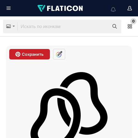
0
Сохранить