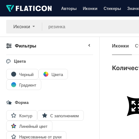
Авторы
Иконки
Стикеры
Значк
Иконки
Фильтры
Иконки
С
Цвета
Количес
Черный
Цвета
Градиент
Форма
Контур
С заполнением
Линейный цвет
Нарисованные от руки