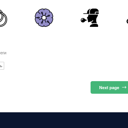
еги
ть
Next
page