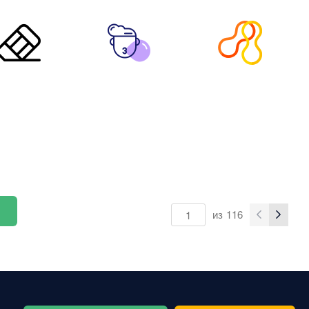
из
116