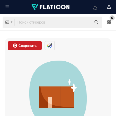
0
Сохранить