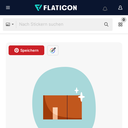
0
Speichern