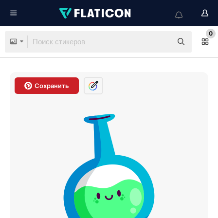
0
Сохранить