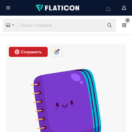
0
Сохранить