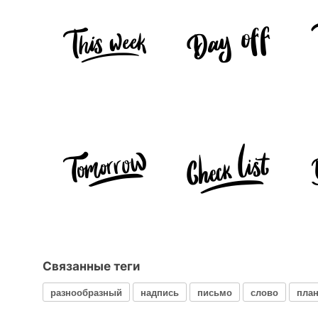
Связанные теги
разнообразный
надпись
письмо
слово
пла