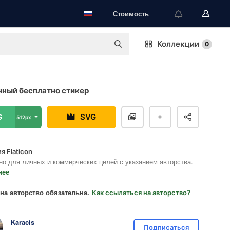
Стоимость
Коллекции
0
ный бесплатно стикер
G
SVG
512px
я Flaticon
но для личных и коммерческих целей с указанием авторства.
нее
на авторство обязательна.
Как ссылаться на авторство?
Karacis
Подписаться