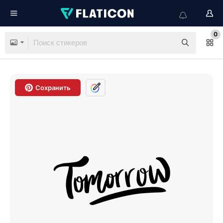
0
Сохранить