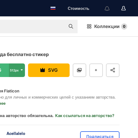
Стоимость
Коллекции
0
да бесплатно стикер
G
SVG
512px
я Flaticon
но для личных и коммерческих целей с указанием авторства.
нее
на авторство обязательна.
Как ссылаться на авторство?
Acellalelo
Подписаться