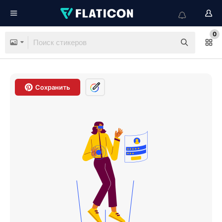
0
Сохранить