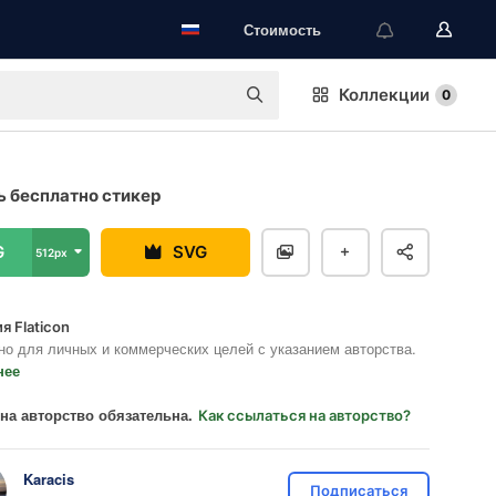
Стоимость
Коллекции
0
 бесплатно стикер
G
SVG
512px
я Flaticon
но для личных и коммерческих целей с указанием авторства.
нее
на авторство обязательна.
Как ссылаться на авторство?
Karacis
Подписаться