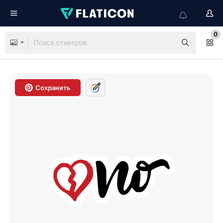
0
Сохранить