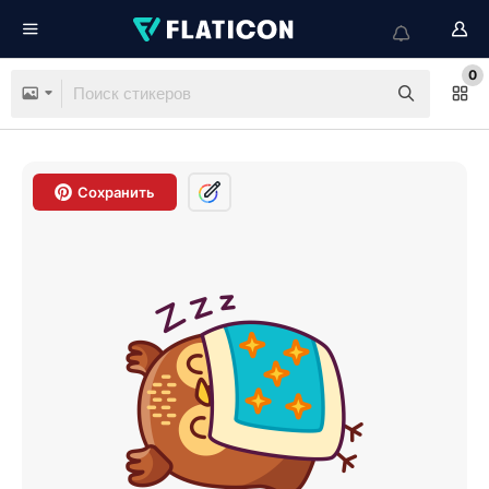
0
Сохранить