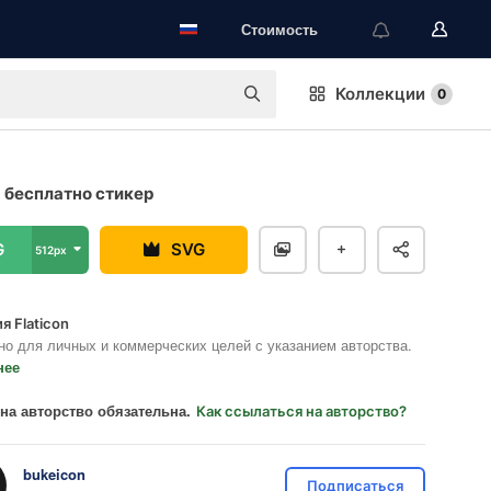
Стоимость
Коллекции
0
 бесплатно стикер
G
SVG
512px
я Flaticon
но для личных и коммерческих целей с указанием авторства.
нее
на авторство обязательна.
Как ссылаться на авторство?
bukeicon
Подписаться