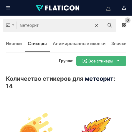
0
Иконки
Стикеры
Анимированные иконки
Значки и
Группа:
Все стикеры
Количество стикеров для
метеорит
:
14