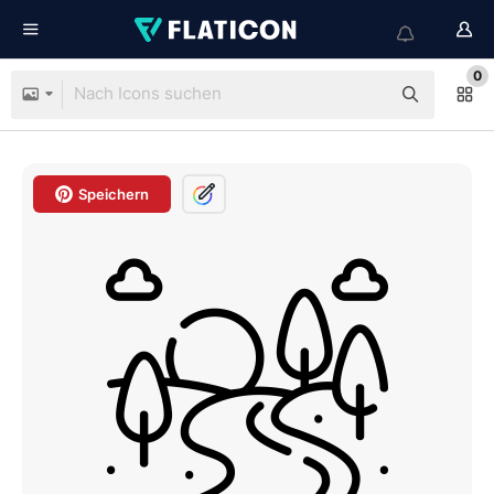
0
Speichern