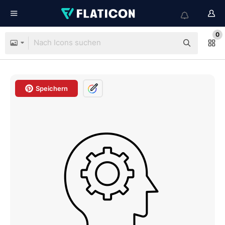
0
Speichern