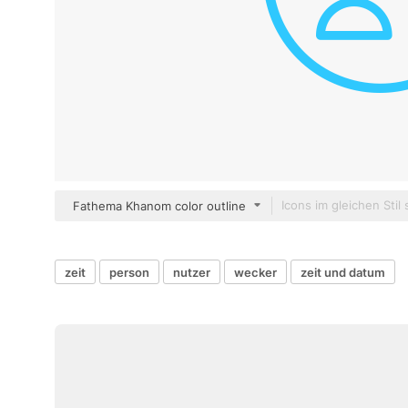
Fathema Khanom color outline
zeit
person
nutzer
wecker
zeit und datum