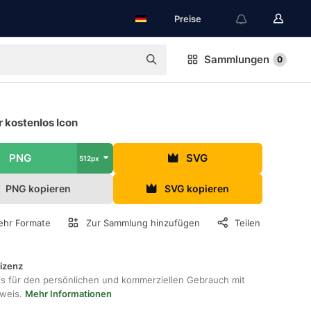
Preise
Sammlungen
0
 kostenlos Icon
PNG
SVG
512px
PNG kopieren
SVG kopieren
hr Formate
Zur Sammlung hinzufügen
Teilen
lizenz
os für den persönlichen und kommerziellen Gebrauch mit
hweis.
Mehr Informationen