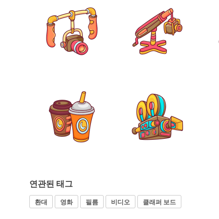
연관된 태그
환대
영화
필름
비디오
클래퍼 보드