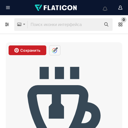
0
Сохранить