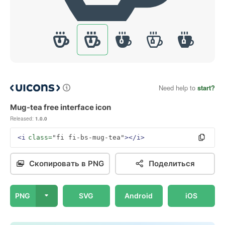
Need help to
start?
Mug-tea free interface icon
Released:
1.0.0
<i
class=
"fi fi-bs-mug-tea"
></i>
Скопировать в PNG
Поделиться
PNG
SVG
Android
iOS