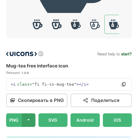
Need help to
start?
Mug-tea free interface icon
Released:
1.0.0
<i
class=
"fi fi-ss-mug-tea"
></i>
Скопировать в PNG
Поделиться
PNG
SVG
Android
iOS