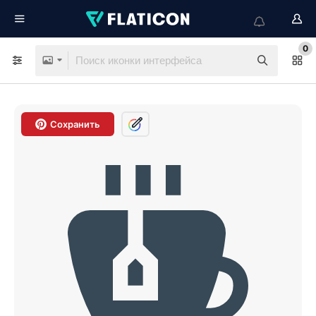
0
Сохранить