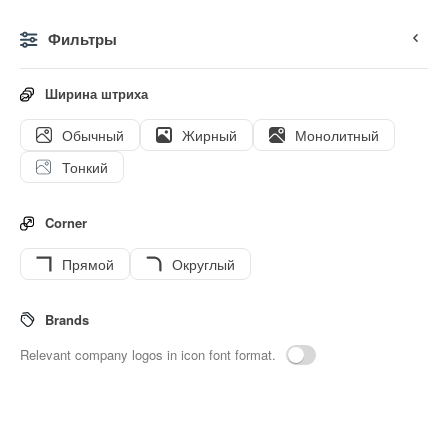
Фильтры
0
Ширина штриха
Обычный
Жирный
Монолитный
Иконки
Стикеры
Анимированные иконки
Значки и
Тонкий
Corner
Прямой
Округлый
61
Mug-tea
Interface icons
Brands
Relevant company logos in icon font format.