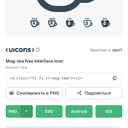
Need help to
start?
Mug-tea free interface icon
Released:
1.0.0
<i
class=
"fi fi-rr-mug-tea"
></i>
Скопировать в PNG
Поделиться
PNG
SVG
Android
iOS