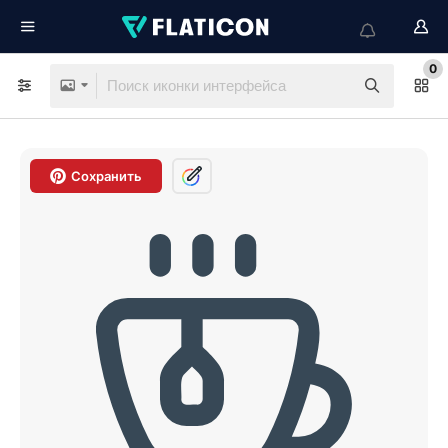
0
Сохранить