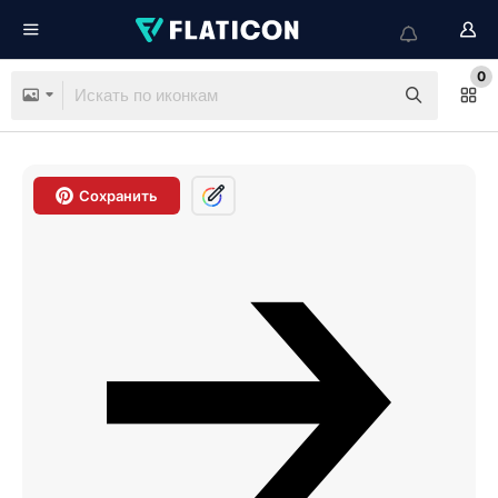
0
Сохранить