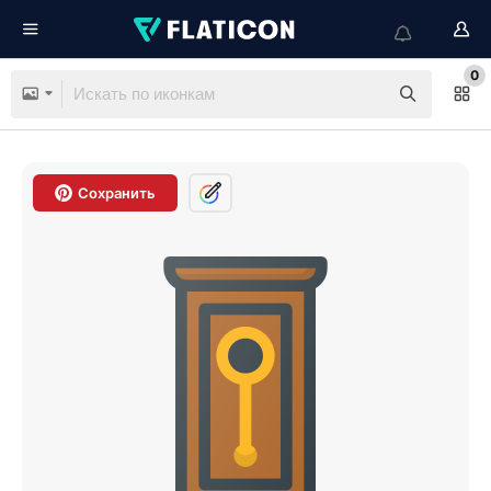
0
Сохранить