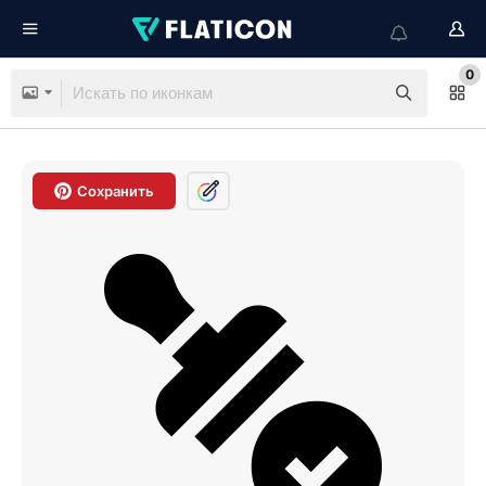
0
Сохранить