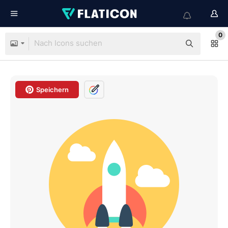
0
Speichern