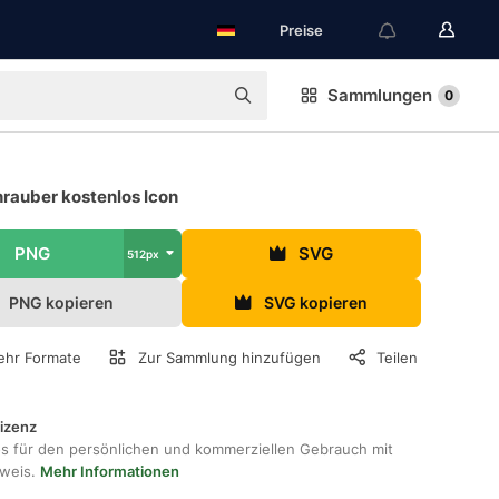
Preise
Sammlungen
0
rauber kostenlos Icon
PNG
SVG
512px
PNG kopieren
SVG kopieren
hr Formate
Zur Sammlung hinzufügen
Teilen
lizenz
os für den persönlichen und kommerziellen Gebrauch mit
hweis.
Mehr Informationen