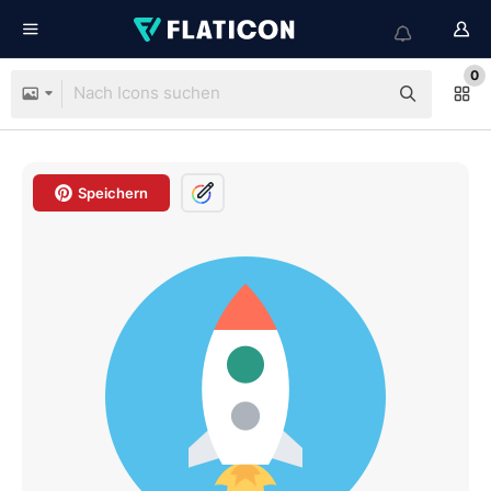
0
Speichern