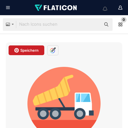
0
Speichern