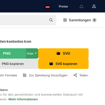
Preise
Sammlungen
0
den kostenlos Icon
PNG
SVG
512px
PNG kopieren
SVG kopieren
hr Formate
Zur Sammlung hinzufügen
Teilen
lizenz
os für den persönlichen und kommerziellen Gebrauch mit
hweis.
Mehr Informationen