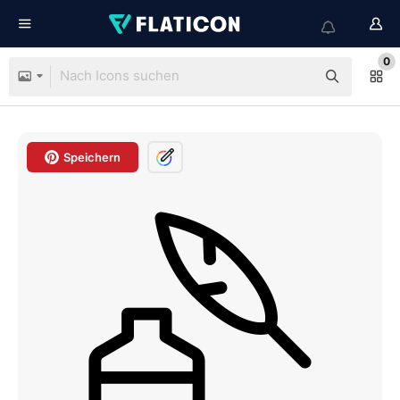
0
Speichern