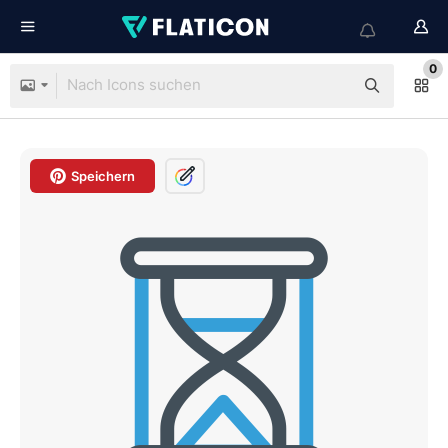
0
Speichern