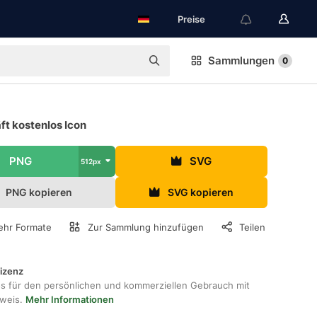
Preise
Sammlungen
0
ft kostenlos Icon
PNG
SVG
512px
PNG kopieren
SVG kopieren
hr Formate
Zur Sammlung hinzufügen
Teilen
lizenz
os für den persönlichen und kommerziellen Gebrauch mit
hweis.
Mehr Informationen