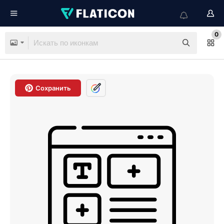
0
Сохранить