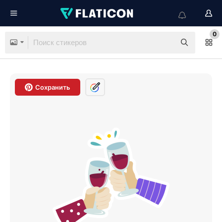
0
Сохранить