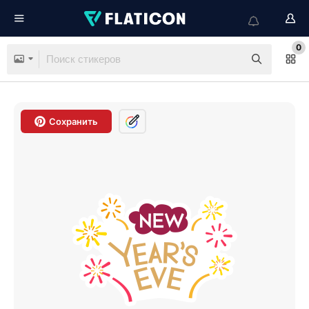
0
Сохранить