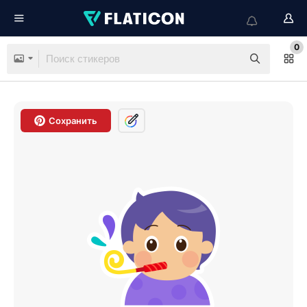
0
Сохранить